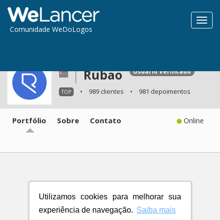
Toggl
Comunidade WeDoLogos
navig
Rubao
Usuário Verificado
•
989 clientes
•
981 depoimentos
TOP
Portfólio
Sobre
Contato
Online
Utilizamos cookies para melhorar sua
experiência de navegação.
Saiba mais