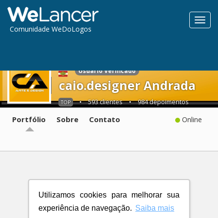
Toggl
Comunidade WeDoLogos
navig
Usuário Verificado
caio.designer Andrada
•
593 clientes
•
984 depoimentos
TOP
Portfólio
Sobre
Contato
Online
Utilizamos cookies para melhorar sua
experiência de navegação.
Saiba mais