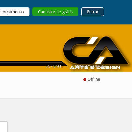
m orçamento
Cadastre-se grátis
Entrar
SC / Brasil
•
Entrou em 03/2017
Offline