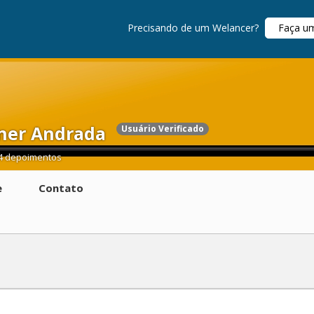
Precisando de um Welancer?
Faça u
gner Andrada
Usuário Verificado
4 depoimentos
e
Contato