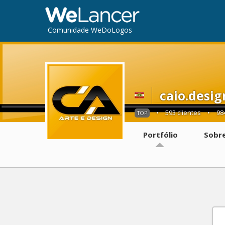
Comunidade WeDoLogos
caio.desi
•
593 clientes
•
98
TOP
Portfólio
Sobr