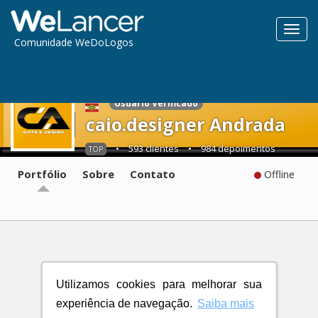
Toggl
Comunidade WeDoLogos
navig
Usuário Verificado
caio.designer Andrada
•
593 clientes
•
984 depoimentos
TOP
Portfólio
Sobre
Contato
Offline
Utilizamos cookies para melhorar sua
experiência de navegação.
Saiba mais