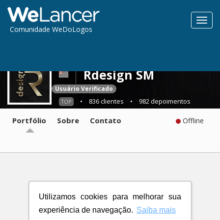
Toggl
Comunidade WeDoLogos
navig
Rdesign SM
Usuário Verificado
•
836 clientes
•
982 depoimentos
TOP
Portfólio
Sobre
Contato
Offline
Utilizamos cookies para melhorar sua
experiência de navegação.
Saiba mais