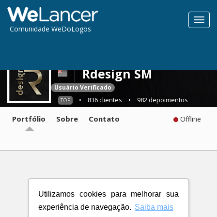
Toggl
Comunidade WeDoLogos
navig
Rdesign SM
Usuário Verificado
•
836 clientes
•
982 depoimentos
TOP
Portfólio
Sobre
Contato
Offline
Utilizamos cookies para melhorar sua
experiência de navegação.
Saiba mais