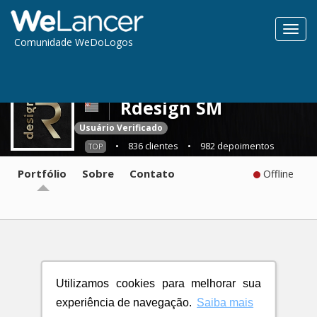
Toggl
Comunidade WeDoLogos
navig
Rdesign SM
Usuário Verificado
•
836 clientes
•
982 depoimentos
TOP
Portfólio
Sobre
Contato
Offline
Utilizamos cookies para melhorar sua
experiência de navegação.
Saiba mais