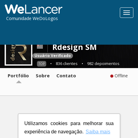
Toggl
Comunidade WeDoLogos
navig
Rdesign SM
Usuário Verificado
•
836 clientes
•
982 depoimentos
TOP
Portfólio
Sobre
Contato
Offline
Utilizamos cookies para melhorar sua
experiência de navegação.
Saiba mais