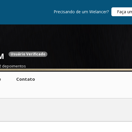
Precisando de um Welancer?
Faça u
M
Usuário Verificado
2 depoimentos
e
Contato