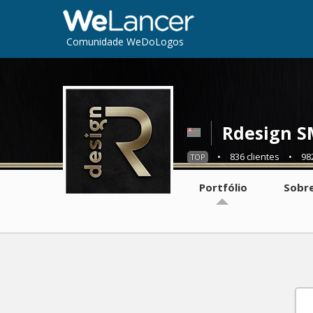
Comunidade WeDoLogos
Rdesign S
•
836 clientes
•
98
TOP
Portfólio
Sobr