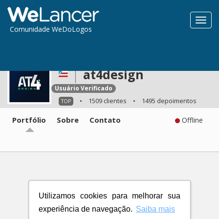
Toggl
Comunidade WeDoLogos
navig
at4design
Usuário Verificado
•
1509 clientes
•
1495 depoimentos
TOP
Portfólio
Sobre
Contato
Offline
Utilizamos cookies para melhorar sua
experiência de navegação.
Saiba mais