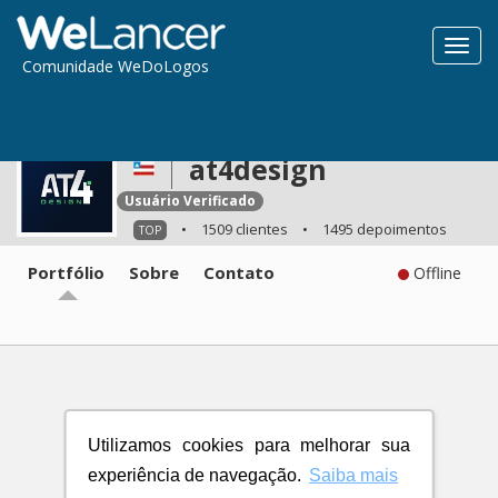
Toggl
Comunidade WeDoLogos
navig
at4design
Usuário Verificado
•
1509 clientes
•
1495 depoimentos
TOP
Portfólio
Sobre
Contato
Offline
Utilizamos cookies para melhorar sua
experiência de navegação.
Saiba mais