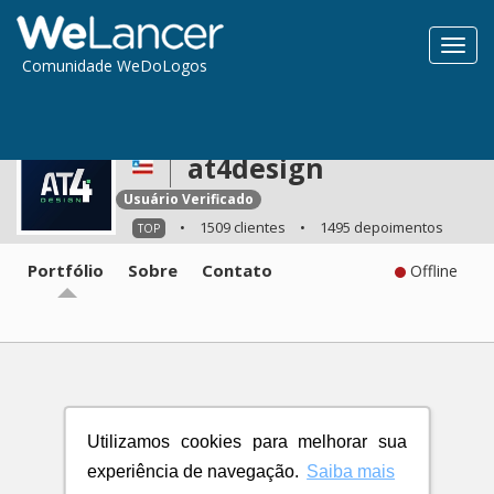
Toggl
Comunidade WeDoLogos
navig
at4design
Usuário Verificado
•
1509 clientes
•
1495 depoimentos
TOP
Portfólio
Sobre
Contato
Offline
Utilizamos cookies para melhorar sua
experiência de navegação.
Saiba mais