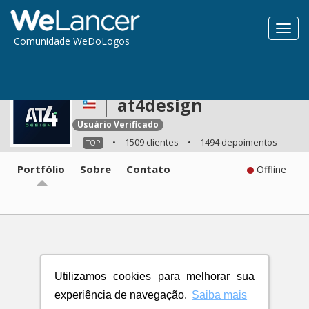
Toggl
Comunidade WeDoLogos
navig
at4design
Usuário Verificado
•
1509 clientes
•
1494 depoimentos
TOP
Portfólio
Sobre
Contato
Offline
Utilizamos cookies para melhorar sua
experiência de navegação.
Saiba mais