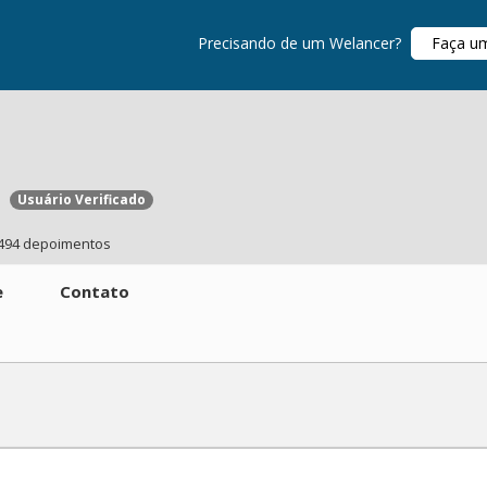
Precisando de um Welancer?
Faça u
Usuário Verificado
494 depoimentos
e
Contato