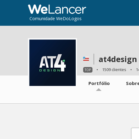
Comunidade WeDoLogos
at4design
•
1509 clientes
•
1
TOP
Portfólio
Sobr