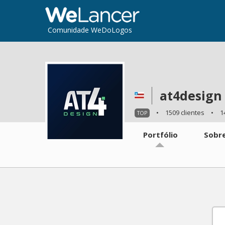
Comunidade WeDoLogos
at4design
•
1509 clientes
•
1
TOP
Portfólio
Sobr