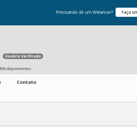
Precisando de um Welancer?
Faça u
Usuário Verificado
494 depoimentos
e
Contato