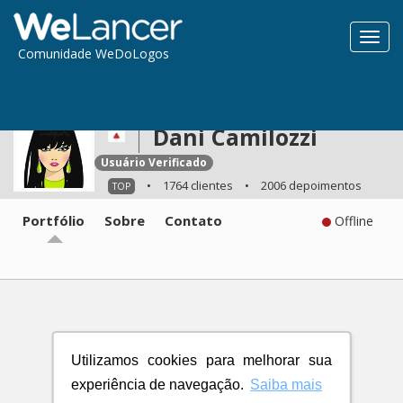
Toggl
Comunidade WeDoLogos
navig
Dani Camilozzi
Usuário Verificado
•
1764 clientes
•
2006 depoimentos
TOP
Portfólio
Sobre
Contato
Offline
Utilizamos cookies para melhorar sua
experiência de navegação.
Saiba mais