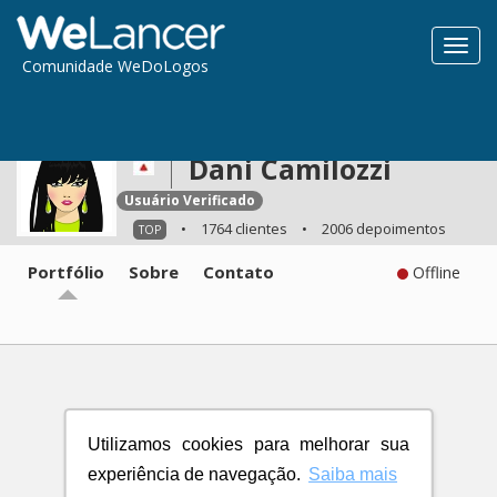
Toggl
Comunidade WeDoLogos
navig
Dani Camilozzi
Usuário Verificado
•
1764 clientes
•
2006 depoimentos
TOP
Portfólio
Sobre
Contato
Offline
Utilizamos cookies para melhorar sua
experiência de navegação.
Saiba mais