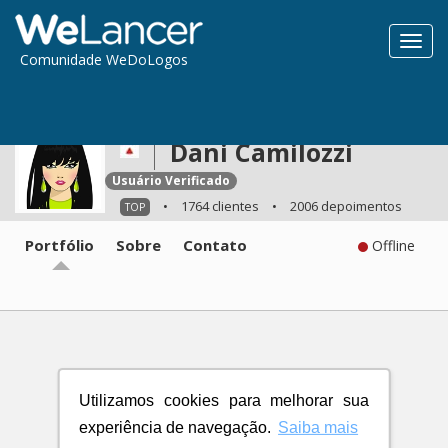
Toggl
Comunidade WeDoLogos
navig
Dani Camilozzi
Usuário Verificado
•
1764 clientes
•
2006 depoimentos
TOP
Portfólio
Sobre
Contato
Offline
Utilizamos cookies para melhorar sua
experiência de navegação.
Saiba mais