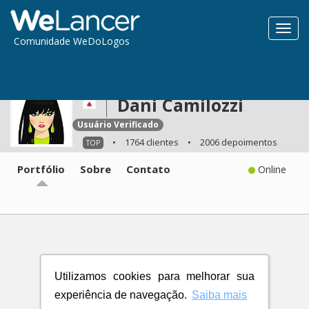
Toggl
Comunidade WeDoLogos
navig
Dani Camilozzi
Usuário Verificado
•
1764 clientes
•
2006 depoimentos
TOP
Portfólio
Sobre
Contato
Online
Utilizamos cookies para melhorar sua
experiência de navegação.
Saiba mais