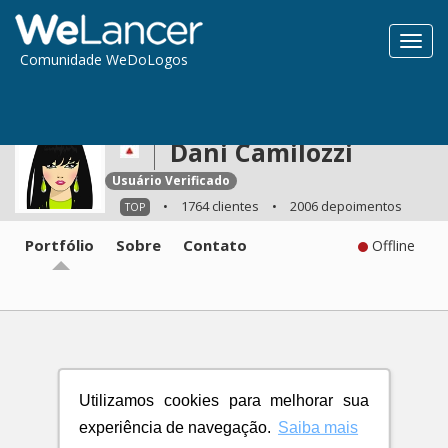
Toggl
Comunidade WeDoLogos
navig
Dani Camilozzi
Usuário Verificado
•
1764 clientes
•
2006 depoimentos
TOP
Portfólio
Sobre
Contato
Offline
Utilizamos cookies para melhorar sua
experiência de navegação.
Saiba mais