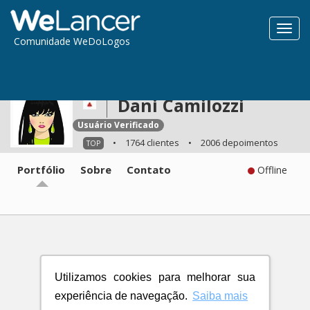
Toggl
Comunidade WeDoLogos
navig
Dani Camilozzi
Usuário Verificado
•
1764 clientes
•
2006 depoimentos
TOP
Portfólio
Sobre
Contato
Offline
Utilizamos cookies para melhorar sua
experiência de navegação.
Saiba mais