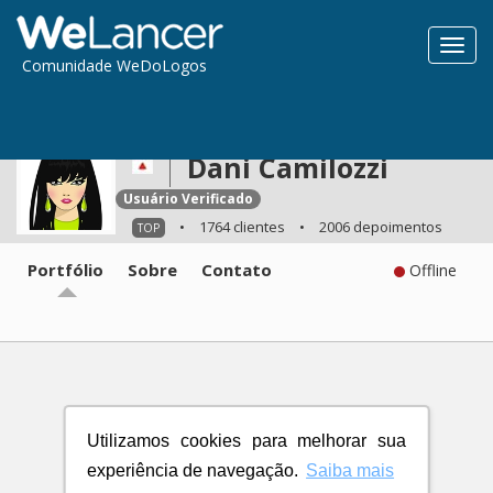
Toggl
Comunidade WeDoLogos
navig
Dani Camilozzi
Usuário Verificado
•
1764 clientes
•
2006 depoimentos
TOP
Portfólio
Sobre
Contato
Offline
Utilizamos cookies para melhorar sua
experiência de navegação.
Saiba mais