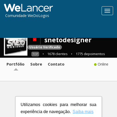
Toggl
Comunidade WeDoLogos
navig
snetodesigner
Usuário Verificado
•
1678 clientes
•
1775 depoimentos
TOP
Portfólio
Sobre
Contato
Online
Utilizamos cookies para melhorar sua
experiência de navegação.
Saiba mais