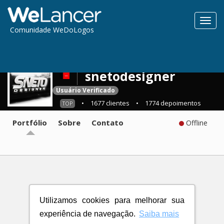
Toggl
Comunidade WeDoLogos
navig
snetodesigner
Usuário Verificado
•
1677 clientes
•
1774 depoimentos
TOP
Portfólio
Sobre
Contato
Offline
Utilizamos cookies para melhorar sua
experiência de navegação.
Saiba mais