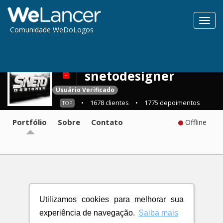
Toggl
Comunidade WeDoLogos
navig
snetodesigner
Usuário Verificado
•
1678 clientes
•
1775 depoimentos
TOP
Portfólio
Sobre
Contato
Offline
Utilizamos cookies para melhorar sua
experiência de navegação.
Saiba mais