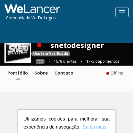
Toggl
Comunidade WeDoLogos
navig
snetodesigner
Usuário Verificado
•
1678 clientes
•
1775 depoimentos
TOP
Portfólio
Sobre
Contato
Offline
Utilizamos cookies para melhorar sua
experiência de navegação.
Saiba mais