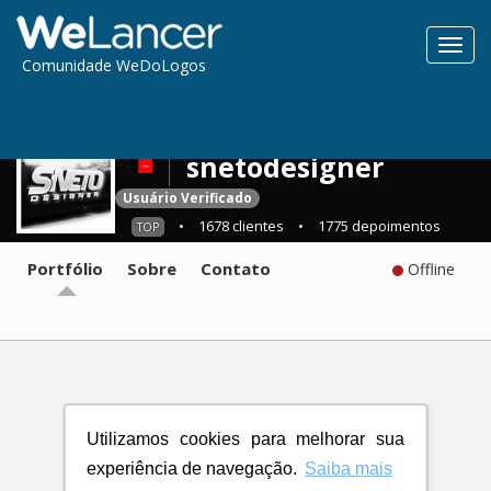
Toggl
Comunidade WeDoLogos
navig
snetodesigner
Usuário Verificado
•
1678 clientes
•
1775 depoimentos
TOP
Portfólio
Sobre
Contato
Offline
Utilizamos cookies para melhorar sua
experiência de navegação.
Saiba mais