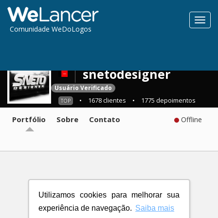
Toggl
Comunidade WeDoLogos
navig
snetodesigner
Usuário Verificado
•
1678 clientes
•
1775 depoimentos
TOP
Portfólio
Sobre
Contato
Offline
Utilizamos cookies para melhorar sua
experiência de navegação.
Saiba mais