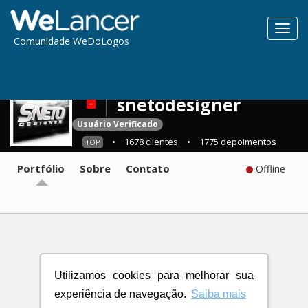
Toggl
Comunidade WeDoLogos
navig
snetodesigner
Usuário Verificado
•
1678 clientes
•
1775 depoimentos
TOP
Portfólio
Sobre
Contato
Offline
Utilizamos cookies para melhorar sua
experiência de navegação.
Saiba mais