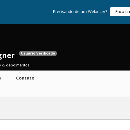
Precisando de um Welancer?
Faça u
gner
Usuário Verificado
775 depoimentos
e
Contato