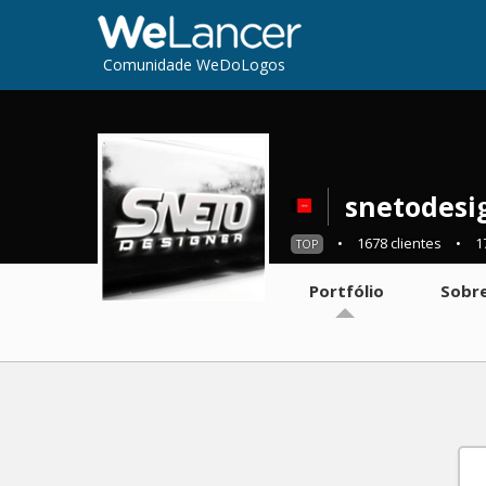
Comunidade WeDoLogos
snetodesi
•
1678 clientes
•
1
TOP
Portfólio
Sobr